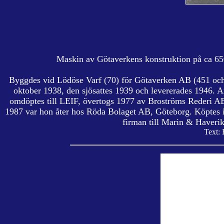
Maskin av Götaverkens konstruktion på ca 650
Byggdes vid Lödöse Varf (70) för Götaverken AB (451 oc
oktober 1938, den sjösattes 1939 och levererades 1946. 
omdöptes till LEIF, övertogs 1977 av Broströms Rederi 
1987 var hon åter hos Röda Bolaget AB, Göteborg. Köptes i
firman till Marin & Haveri
Text: 