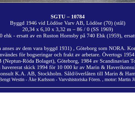
SGTU – 10784
Byggd 1946 vid Lödöse Varv AB, Lödöse (70) (stål)
20,34 x 6,10 x 3,32 m – 86 / 0 (SS 1969)
 ehk - ersatt av en Ruston Hornsby på 740 Ehk (1959), ersa
h anses av dem vara byggd 1931) , Göteborg som NORA. Kon
Användes för bogseringar och frakt av arbetare. Övertogs 1
AB (Neptun-Röda Bolaget), Göteborg, 1984 av Scandinavian
 havererat skick 1994 för 10 000 kr av Marin & Haverikonsult
konsult K.A. AB, Stockholm. Såld/överlåten till Marin & H
Bengt Westin - Åke Karlsson - Varvshistoriska Fören. , motor: Martin 