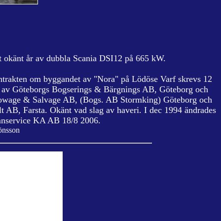
tt okänt år av dubbla Scania DSI12 på 665 kW.
trakten om byggandet av "Nora" på Lödöse Varf skrevs 12
954 av Göteborgs Bogserings & Bärgnings AB, Göteborg och
 Towage & Salvage AB, (Bogs. AB Stormking) Göteborg och
 AB, Farsta. Okänt vad slag av haveri. I dec 1994 ändrades
amnservice KA AB 18/8 2006.
Jönsson