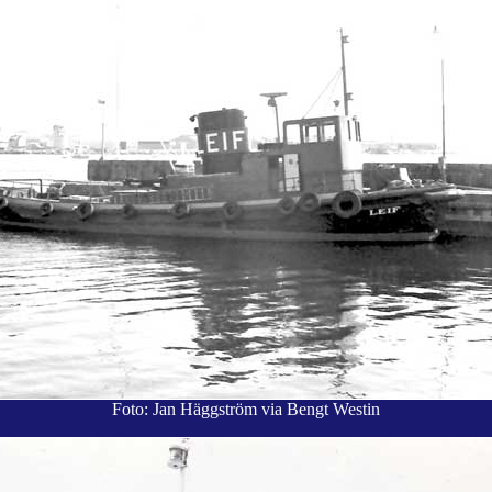
Foto: Jan Häggström via Bengt Westin