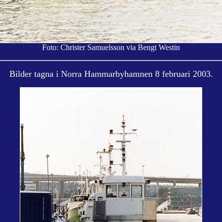
Foto: Christer Samuelsson via Bengt Westin
Bilder tagna i Norra Hammarbyhamnen 8 februari 2003.